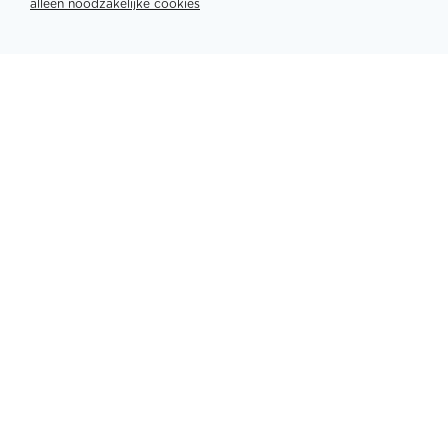
alleen noodzakelijke cookies
Partners
PLATINUM PARTNERS