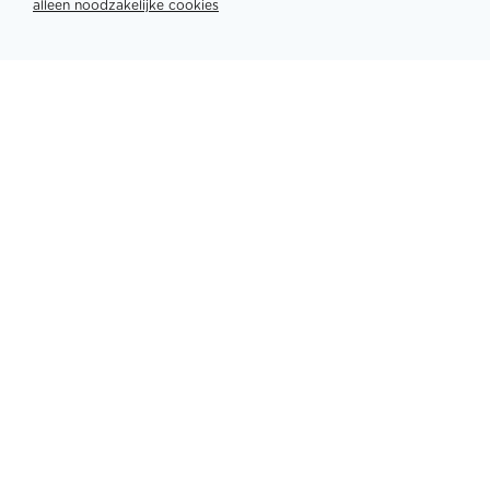
alleen noodzakelijke cookies
Partners
PLATINUM PARTNERS