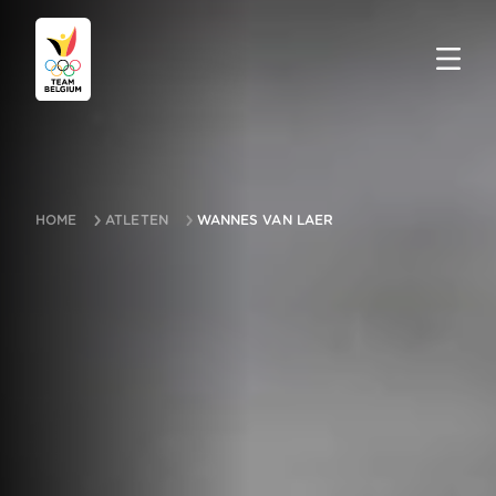
HOME
ATLETEN
WANNES VAN LAER