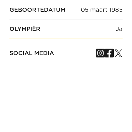
GEBOORTEDATUM
05 maart 1985
OLYMPIËR
Ja
Instagra
Face
Tw
SOCIAL MEDIA