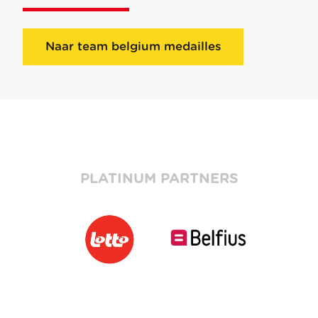
Naar team belgium medailles
PLATINUM PARTNERS