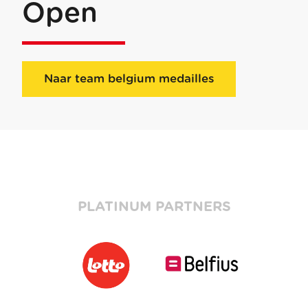
Open
Naar team belgium medailles
PLATINUM PARTNERS