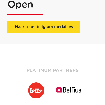
Open
Naar team belgium medailles
PLATINUM PARTNERS