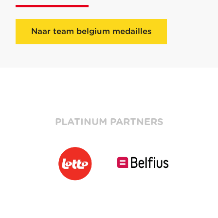
Naar team belgium medailles
PLATINUM PARTNERS