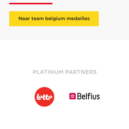
Naar team belgium medailles
PLATINUM PARTNERS