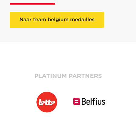
Naar team belgium medailles
PLATINUM PARTNERS