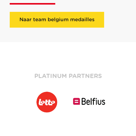
Naar team belgium medailles
PLATINUM PARTNERS