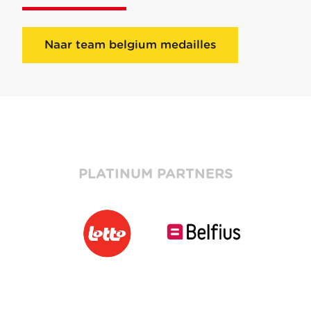
Naar team belgium medailles
PLATINUM PARTNERS