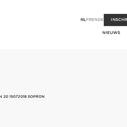
NL
FR
EN
DE
INSCHR
NIEUWS
 20 15072018 SOPRON