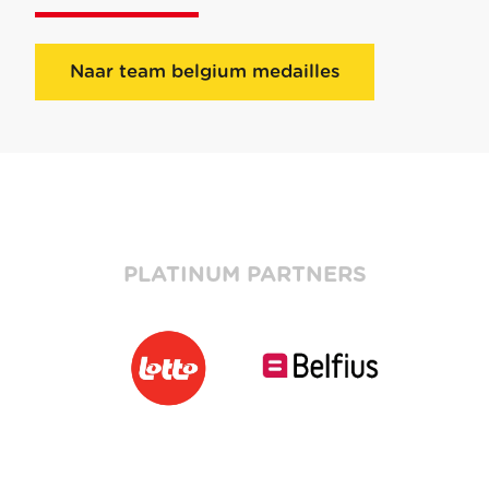
Naar team belgium medailles
PLATINUM PARTNERS