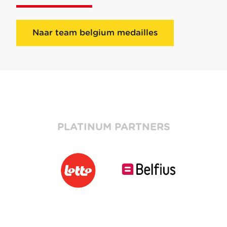
Naar team belgium medailles
PLATINUM PARTNERS