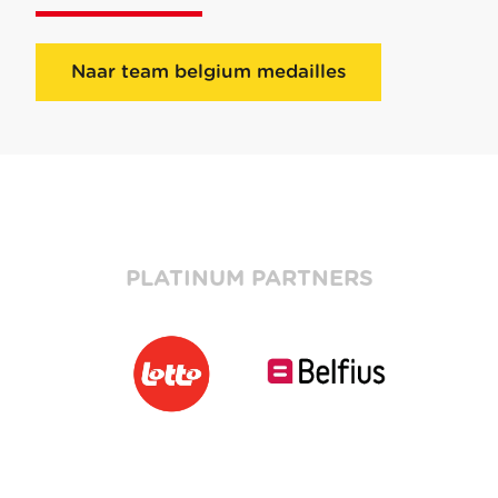
Naar team belgium medailles
PLATINUM PARTNERS