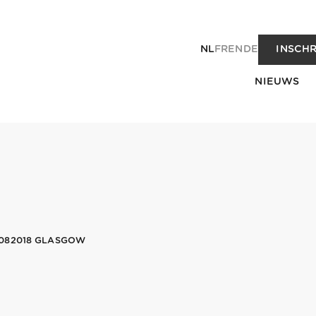
NL
FR
EN
DE
INSCHR
NIEUWS
082018 GLASGOW