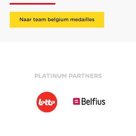
Naar team belgium medailles
PLATINUM PARTNERS