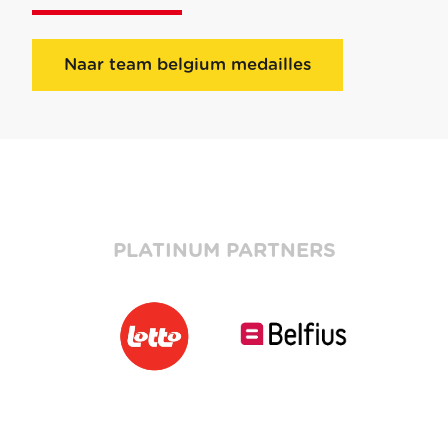
Naar team belgium medailles
PLATINUM PARTNERS