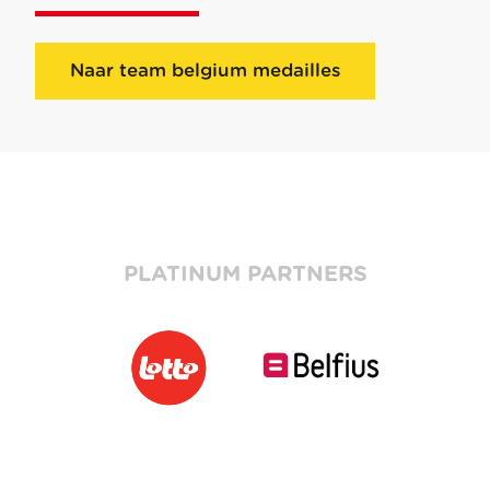
Naar team belgium medailles
PLATINUM PARTNERS