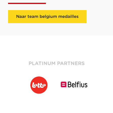
Naar team belgium medailles
PLATINUM PARTNERS