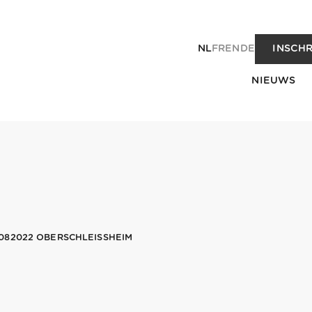
NL
FR
EN
DE
INSCHR
NIEUWS
082022 OBERSCHLEISSHEIM