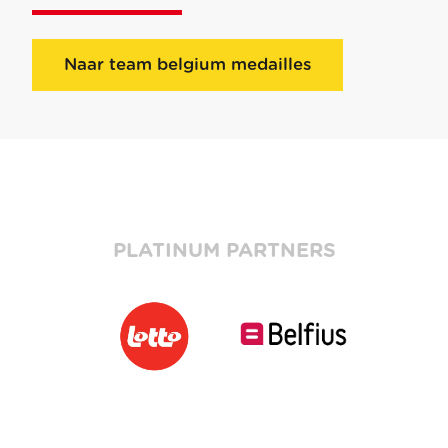
Naar team belgium medailles
PLATINUM PARTNERS