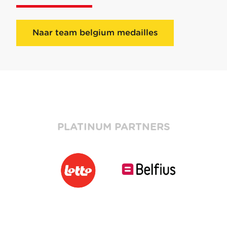
Naar team belgium medailles
PLATINUM PARTNERS