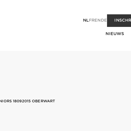
NL
FR
EN
DE
INSCHR
NIEUWS
NIORS 18092015 OBERWART