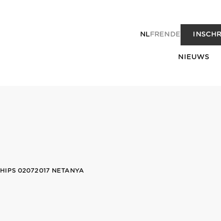
NL
FR
EN
DE
INSCHR
NIEUWS
HIPS 02072017 NETANYA