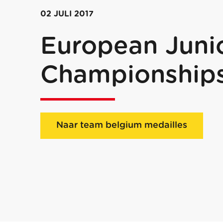
02 JULI 2017
European Juni
Championship
Naar team belgium medailles