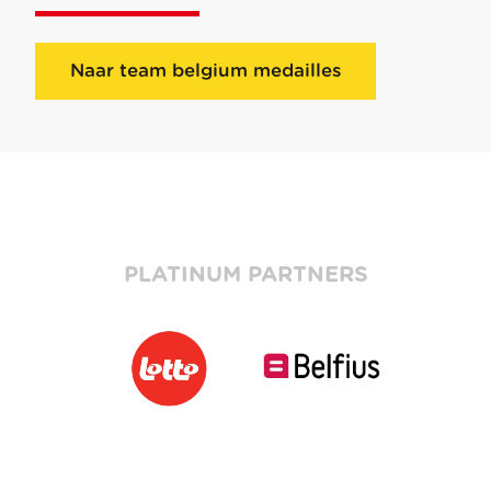
Naar team belgium medailles
PLATINUM PARTNERS