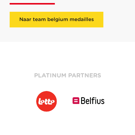
Naar team belgium medailles
PLATINUM PARTNERS