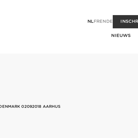
NL
FR
EN
DE
INSCHR
NIEUWS
 DENMARK 02092018 AARHUS