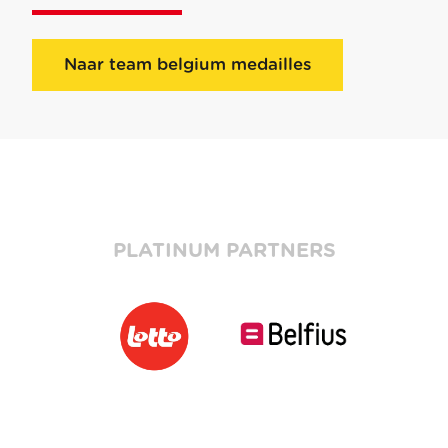
Naar team belgium medailles
PLATINUM PARTNERS