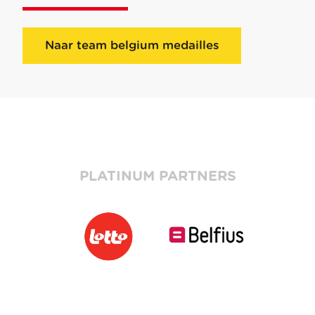
Naar team belgium medailles
PLATINUM PARTNERS