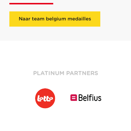
Naar team belgium medailles
PLATINUM PARTNERS