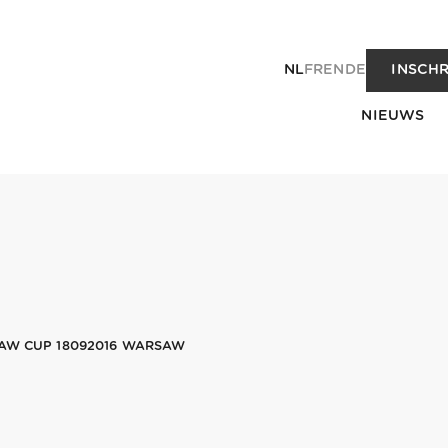
NL
FR
EN
DE
INSCHR
NIEUWS
SAW CUP 18092016 WARSAW