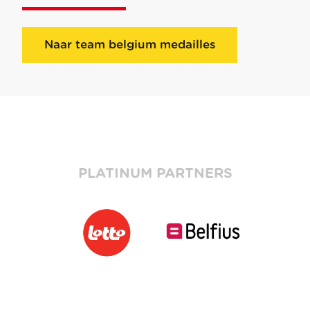
Naar team belgium medailles
PLATINUM PARTNERS