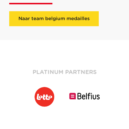
Naar team belgium medailles
PLATINUM PARTNERS