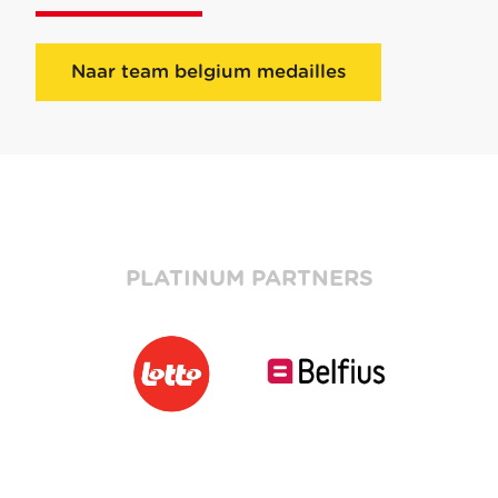
Naar team belgium medailles
PLATINUM PARTNERS