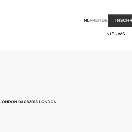
NL
FR
EN
DE
INSCHR
NIEUWS
 LONDON 04082018 LONDON