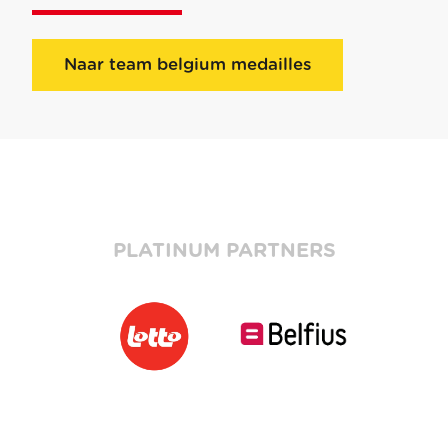
Naar team belgium medailles
PLATINUM PARTNERS