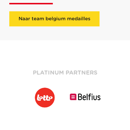
Naar team belgium medailles
PLATINUM PARTNERS