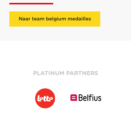
Naar team belgium medailles
PLATINUM PARTNERS