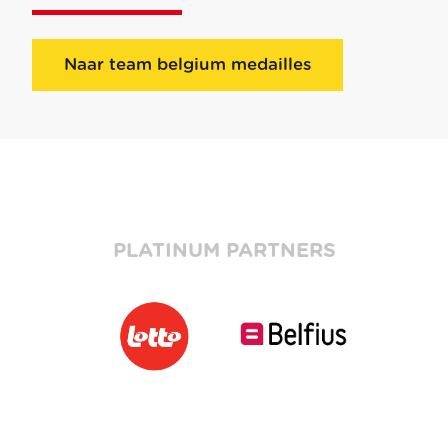
Naar team belgium medailles
PLATINUM PARTNERS