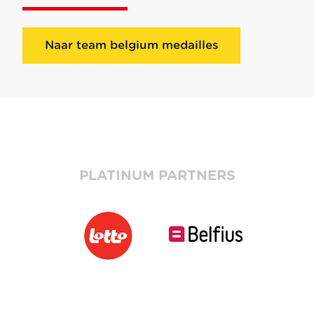
Naar team belgium medailles
PLATINUM PARTNERS