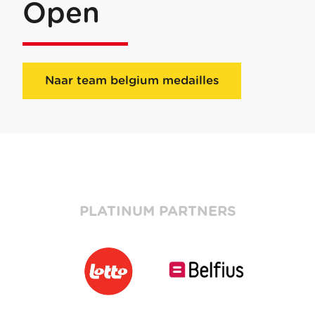
Open
Naar team belgium medailles
PLATINUM PARTNERS