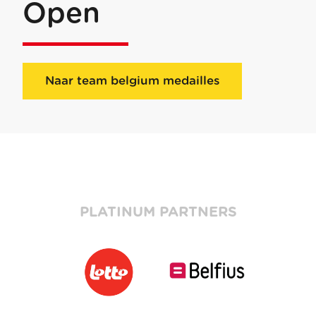
Open
Naar team belgium medailles
PLATINUM PARTNERS