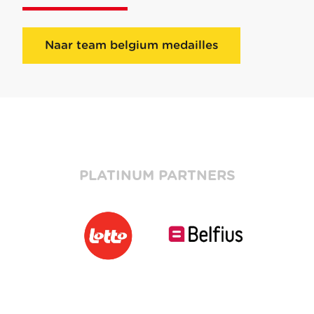
Naar team belgium medailles
PLATINUM PARTNERS