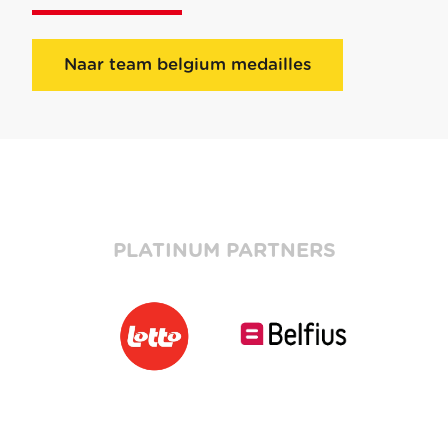
Naar team belgium medailles
PLATINUM PARTNERS