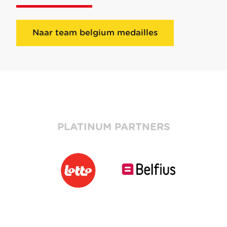
Naar team belgium medailles
PLATINUM PARTNERS