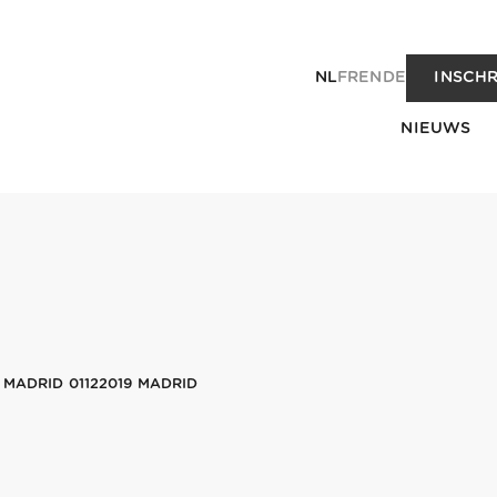
NL
FR
EN
DE
INSCHR
NIEUWS
 MADRID 01122019 MADRID