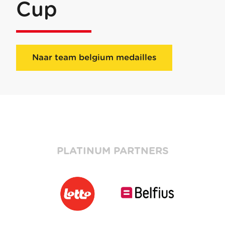
Cup
Naar team belgium medailles
PLATINUM PARTNERS