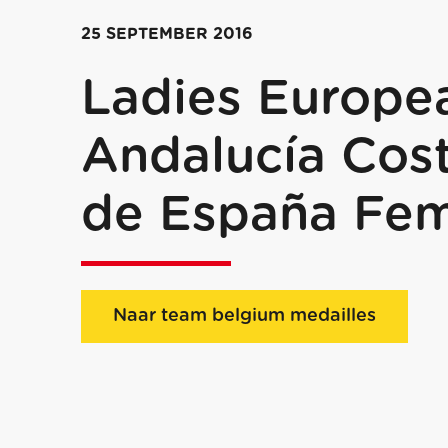
25 SEPTEMBER 2016
Ladies Europea
Andalucía Cos
de España Fe
Naar team belgium medailles