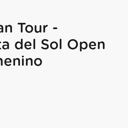
n Tour -
ta del Sol Open
menino