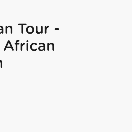
n Tour -
 African
n