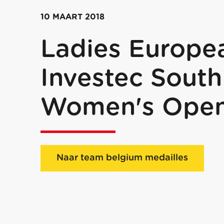
10 MAART 2018
Ladies Europea
Investec South
Women's Ope
Naar team belgium medailles